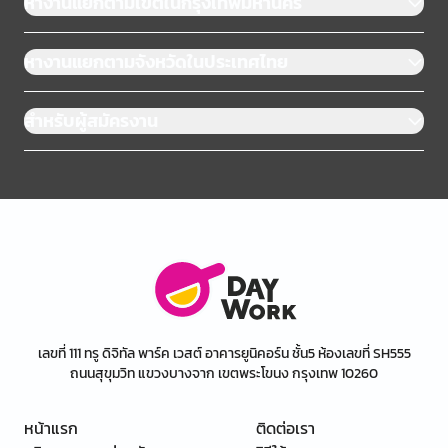
หางานแยกตามเขตในกรุงเทพมหานคร
หางานแยกตามจังหวัดในประเทศไทย
สำหรับผู้สมัครงาน
เลขที่ 111 ทรู ดิจิทัล พาร์ค เวสต์ อาคารยูนิคอร์น ชั้น5 ห้องเลขที่ SH555
ถนนสุขุมวิท แขวงบางจาก เขตพระโขนง กรุงเทพ 10260
หน้าแรก
ติดต่อเรา