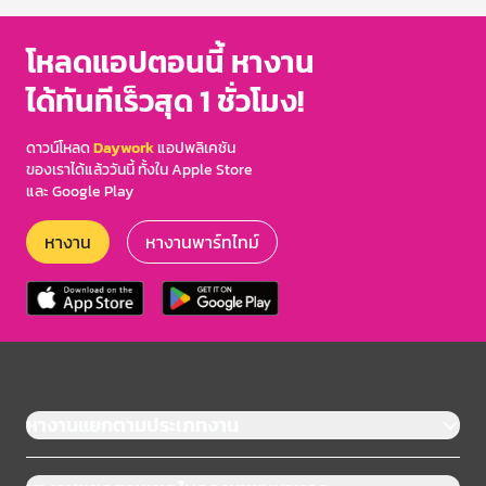
โหลดแอปตอนนี้ หางาน
ได้ทันทีเร็วสุด 1 ชั่วโมง!
ดาวน์โหลด
Daywork
แอปพลิเคชัน
ของเราได้แล้ววันนี้ ทั้งใน Apple Store
และ Google Play
หางาน
หางานพาร์ทไทม์
หางานแยกตามประเภทงาน