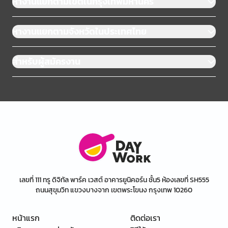
หางานแยกตามเขตในกรุงเทพมหานคร
หางานแยกตามจังหวัดในประเทศไทย
สำหรับผู้สมัครงาน
เลขที่ 111 ทรู ดิจิทัล พาร์ค เวสต์ อาคารยูนิคอร์น ชั้น5 ห้องเลขที่ SH555
ถนนสุขุมวิท แขวงบางจาก เขตพระโขนง กรุงเทพ 10260
หน้าแรก
ติดต่อเรา