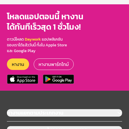
โหลดแอปตอนนี้ หางาน
ได้ทันทีเร็วสุด 1 ชั่วโมง!
ดาวน์โหลด
Daywork
แอปพลิเคชัน
ของเราได้แล้ววันนี้ ทั้งใน Apple Store
และ Google Play
หางาน
หางานพาร์ทไทม์
หางานแยกตามประเภทงาน