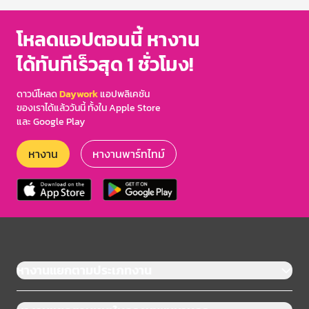
โหลดแอปตอนนี้ หางาน
ได้ทันทีเร็วสุด 1 ชั่วโมง!
ดาวน์โหลด
Daywork
แอปพลิเคชัน
ของเราได้แล้ววันนี้ ทั้งใน Apple Store
และ Google Play
หางาน
หางานพาร์ทไทม์
หางานแยกตามประเภทงาน