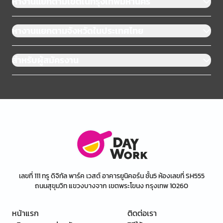
หางานแยกตามเขตในกรุงเทพมหานคร
หางานแยกตามจังหวัดในประเทศไทย
สำหรับผู้สมัครงาน
เลขที่ 111 ทรู ดิจิทัล พาร์ค เวสต์ อาคารยูนิคอร์น ชั้น5 ห้องเลขที่ SH555
ถนนสุขุมวิท แขวงบางจาก เขตพระโขนง กรุงเทพ 10260
หน้าแรก
ติดต่อเรา