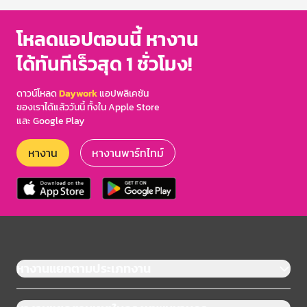
โหลดแอปตอนนี้ หางาน
ได้ทันทีเร็วสุด 1 ชั่วโมง!
ดาวน์โหลด
Daywork
แอปพลิเคชัน
ของเราได้แล้ววันนี้ ทั้งใน Apple Store
และ Google Play
หางาน
หางานพาร์ทไทม์
หางานแยกตามประเภทงาน