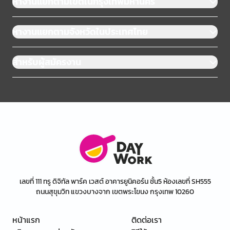
หางานแยกตามเขตในกรุงเทพมหานคร
หางานแยกตามจังหวัดในประเทศไทย
สำหรับผู้สมัครงาน
เลขที่ 111 ทรู ดิจิทัล พาร์ค เวสต์ อาคารยูนิคอร์น ชั้น5 ห้องเลขที่ SH555
ถนนสุขุมวิท แขวงบางจาก เขตพระโขนง กรุงเทพ 10260
หน้าแรก
ติดต่อเรา