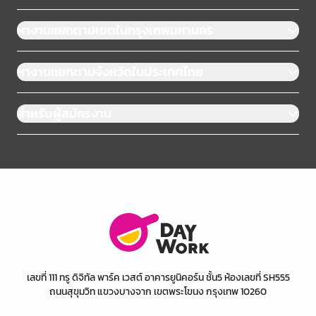
หางานแยกตามเขตในกรุงเทพมหานคร
หางานแยกตามจังหวัดในประเทศไทย
สำหรับผู้สมัครงาน
เลขที่ 111 ทรู ดิจิทัล พาร์ค เวสต์ อาคารยูนิคอร์น ชั้น5 ห้องเลขที่ SH555
ถนนสุขุมวิท แขวงบางจาก เขตพระโขนง กรุงเทพ 10260