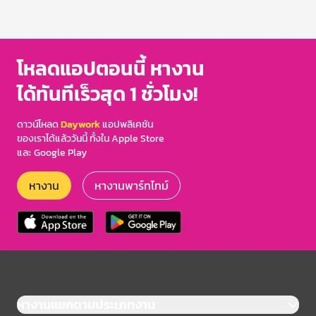
โหลดแอปตอนนี้ หางาน
ได้ทันทีเร็วสุด 1 ชั่วโมง!
ดาวน์โหลด
Daywork
แอปพลิเคชัน
ของเราได้แล้ววันนี้ ทั้งใน Apple Store
และ Google Play
หางาน
หางานพาร์ทไทม์
หางานแยกตามประเภทงาน