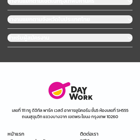
หางานแยกตามเขตในกรุงเทพมหานคร
หางานแยกตามจังหวัดในประเทศไทย
สำหรับผู้สมัครงาน
เลขที่ 111 ทรู ดิจิทัล พาร์ค เวสต์ อาคารยูนิคอร์น ชั้น5 ห้องเลขที่ SH555
ถนนสุขุมวิท แขวงบางจาก เขตพระโขนง กรุงเทพ 10260
หน้าแรก
ติดต่อเรา