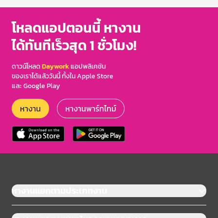
โหลดแอปตอนนี้ หางาน
ได้ทันทีเร็วสุด 1 ชั่วโมง!
ดาวน์โหลด
Daywork
แอปพลิเคชัน
ของเราได้แล้ววันนี้ ทั้งใน Apple Store
และ Google Play
หางาน
หางานพาร์ทไทม์
หางานแยกตามประเภทงาน