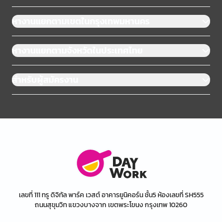
หางานแยกตามเขตในกรุงเทพมหานคร
หางานแยกตามจังหวัดในประเทศไทย
สำหรับผู้สมัครงาน
เลขที่ 111 ทรู ดิจิทัล พาร์ค เวสต์ อาคารยูนิคอร์น ชั้น5 ห้องเลขที่ SH555
ถนนสุขุมวิท แขวงบางจาก เขตพระโขนง กรุงเทพ 10260