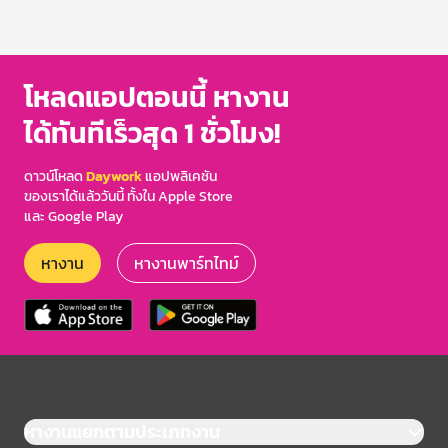
โหลดแอปตอนนี้ หางาน
ได้ทันทีเร็วสุด 1 ชั่วโมง!
ดาวน์โหลด
Daywork
แอปพลิเคชัน
ของเราได้แล้ววันนี้ ทั้งใน Apple Store
และ Google Play
หางาน
หางานพาร์ทไทม์
หางานแยกตามประเภทงาน