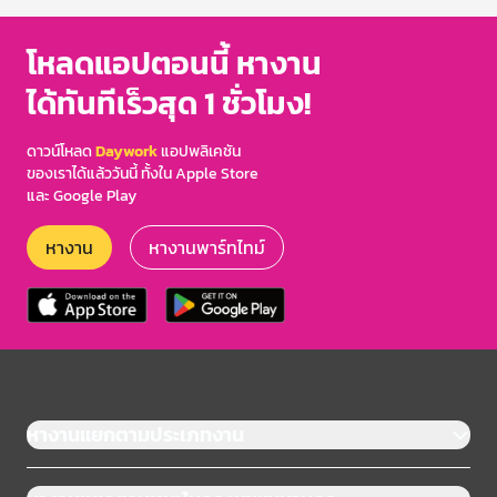
โหลดแอปตอนนี้ หางาน
ได้ทันทีเร็วสุด 1 ชั่วโมง!
ดาวน์โหลด
Daywork
แอปพลิเคชัน
ของเราได้แล้ววันนี้ ทั้งใน Apple Store
และ Google Play
หางาน
หางานพาร์ทไทม์
หางานแยกตามประเภทงาน