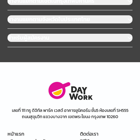
หางานแยกตามเขตในกรุงเทพมหานคร
หางานแยกตามจังหวัดในประเทศไทย
สำหรับผู้สมัครงาน
เลขที่ 111 ทรู ดิจิทัล พาร์ค เวสต์ อาคารยูนิคอร์น ชั้น5 ห้องเลขที่ SH555
ถนนสุขุมวิท แขวงบางจาก เขตพระโขนง กรุงเทพ 10260
หน้าแรก
ติดต่อเรา