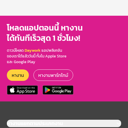
โหลดแอปตอนนี้ หางาน
ได้ทันทีเร็วสุด 1 ชั่วโมง!
ดาวน์โหลด
Daywork
แอปพลิเคชัน
ของเราได้แล้ววันนี้ ทั้งใน Apple Store
และ Google Play
หางาน
หางานพาร์ทไทม์
หางานแยกตามประเภทงาน