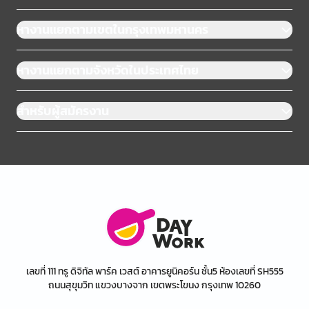
หางานแยกตามเขตในกรุงเทพมหานคร
หางานแยกตามจังหวัดในประเทศไทย
สำหรับผู้สมัครงาน
เลขที่ 111 ทรู ดิจิทัล พาร์ค เวสต์ อาคารยูนิคอร์น ชั้น5 ห้องเลขที่ SH555
ถนนสุขุมวิท แขวงบางจาก เขตพระโขนง กรุงเทพ 10260