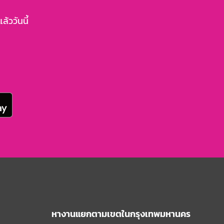
้ววันนี้
หางานแยกตามเขตในกรุงเทพมหานคร