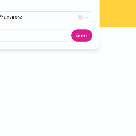
กตำบล/แขวง
ค้นหา