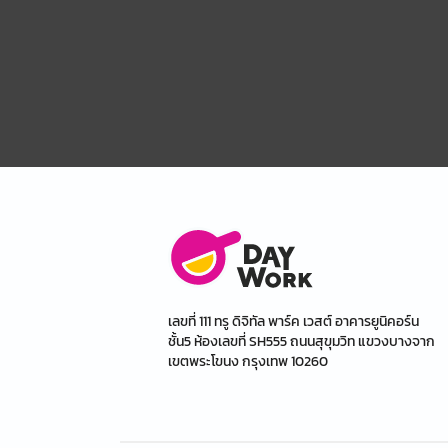
เลขที่ 111 ทรู ดิจิทัล พาร์ค เวสต์ อาคารยูนิคอร์น
ชั้น5 ห้องเลขที่ SH555 ถนนสุขุมวิท แขวงบางจาก
เขตพระโขนง กรุงเทพ 10260