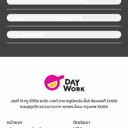
หางานแยกตามเขตในกรุงเทพมหานคร
หางานแยกตามจังหวัดในประเทศไทย
สำหรับผู้สมัครงาน
เลขที่ 111 ทรู ดิจิทัล พาร์ค เวสต์ อาคารยูนิคอร์น ชั้น5 ห้องเลขที่ SH555
ถนนสุขุมวิท แขวงบางจาก เขตพระโขนง กรุงเทพ 10260
หน้าแรก
ติดต่อเรา