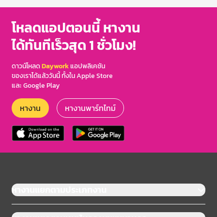
โหลดแอปตอนนี้ หางาน
ได้ทันทีเร็วสุด 1 ชั่วโมง!
ดาวน์โหลด
Daywork
แอปพลิเคชัน
ของเราได้แล้ววันนี้ ทั้งใน Apple Store
และ Google Play
หางาน
หางานพาร์ทไทม์
หางานแยกตามประเภทงาน