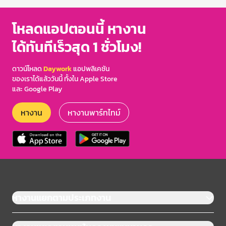
โหลดแอปตอนนี้ หางาน
ได้ทันทีเร็วสุด 1 ชั่วโมง!
ดาวน์โหลด
Daywork
แอปพลิเคชัน
ของเราได้แล้ววันนี้ ทั้งใน Apple Store
และ Google Play
หางาน
หางานพาร์ทไทม์
หางานแยกตามประเภทงาน