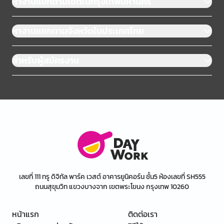
หางานแยกตามเขตในกรุงเทพมหานคร
หางานแยกตามจังหวัดในประเทศไทย
สำหรับผู้สมัครงาน
เลขที่ 111 ทรู ดิจิทัล พาร์ค เวสต์ อาคารยูนิคอร์น ชั้น5 ห้องเลขที่ SH555
ถนนสุขุมวิท แขวงบางจาก เขตพระโขนง กรุงเทพ 10260
หน้าแรก
ติดต่อเรา