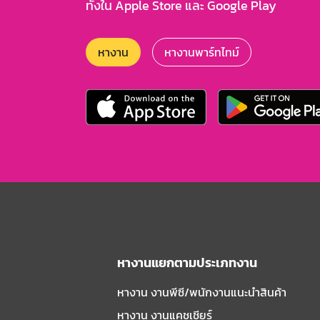
ทั้งใน Apple Store และ Google Play
หางาน
หางานพาร์ทไทม์
หางานแยกตามประเภทงาน
หางาน งานพีซี/พนักงานแนะนําสินค้า
หางาน งานแคชเชียร์