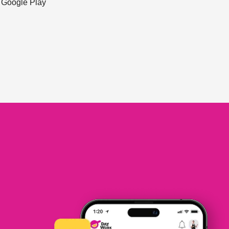
ะ Google Play