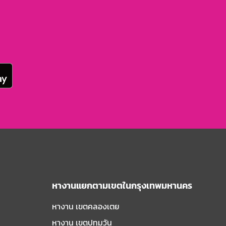
หางานแยกตามเขตในกรุงเทพมหานคร
หางาน เขตคลองเตย
หางาน เขตปทุมวัน