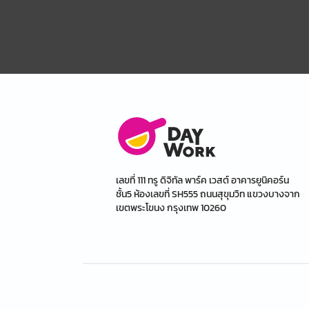
เลขที่ 111 ทรู ดิจิทัล พาร์ค เวสต์ อาคารยูนิคอร์น
ชั้น5 ห้องเลขที่ SH555 ถนนสุขุมวิท แขวงบางจาก
เขตพระโขนง กรุงเทพ 10260