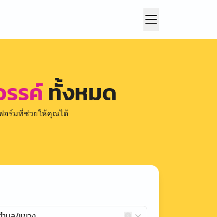
รรค์
ทั้งหมด
อร์มที่ช่วยให้คุณได้
กตำบล/แขวง