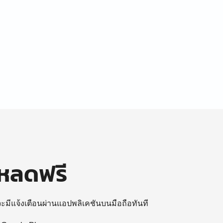
โหลดฟรี
 จะมีแจ้งเตือนผ่านแอปพลิเคชันบนมือถือทันที