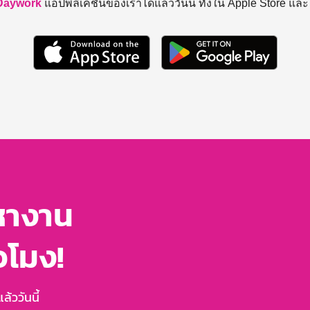
Daywork
แอปพลิเคชันของเราได้แล้ววันนี้ ทั้งใน Apple Store แล
หางาน
่วโมง!
้ววันนี้