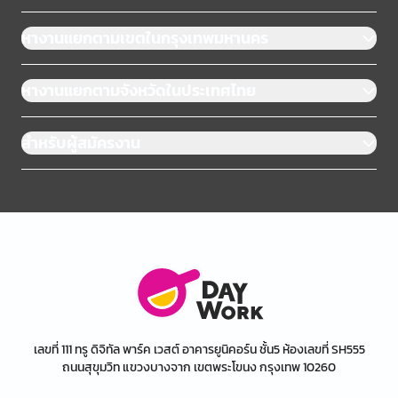
หางานแยกตามเขตในกรุงเทพมหานคร
หางานแยกตามจังหวัดในประเทศไทย
สำหรับผู้สมัครงาน
เลขที่ 111 ทรู ดิจิทัล พาร์ค เวสต์ อาคารยูนิคอร์น ชั้น5 ห้องเลขที่ SH555
ถนนสุขุมวิท แขวงบางจาก เขตพระโขนง กรุงเทพ 10260