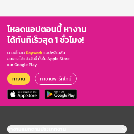
โหลดแอปตอนนี้ หางาน
ได้ทันทีเร็วสุด 1 ชั่วโมง!
ดาวน์โหลด
Daywork
แอปพลิเคชัน
ของเราได้แล้ววันนี้ ทั้งใน Apple Store
และ Google Play
หางาน
หางานพาร์ทไทม์
หางานแยกตามประเภทงาน