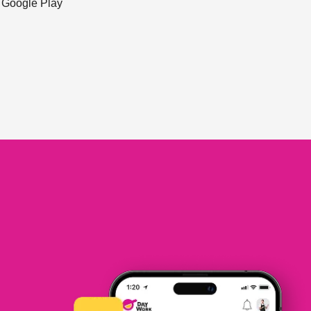
ะ Google Play