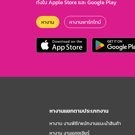
ทั้งใน Apple Store และ Google Play
หางาน
หางานพาร์ทไทม์
หางานแยกตามประเภทงาน
หางาน งานพีซี/พนักงานแนะนําสินค้า
หางาน งานแคชเชียร์