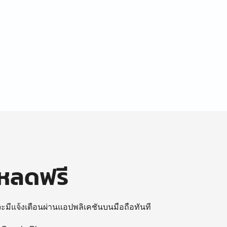
โหลดฟรี
 จะมีแจ้งเตือนผ่านแอปพลิเคชันบนมือถือทันที