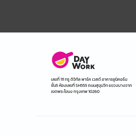
เลขที่ 111 ทรู ดิจิทัล พาร์ค เวสต์ อาคารยูนิคอร์น
ชั้น5 ห้องเลขที่ SH555 ถนนสุขุมวิท แขวงบางจาก
เขตพระโขนง กรุงเทพ 10260