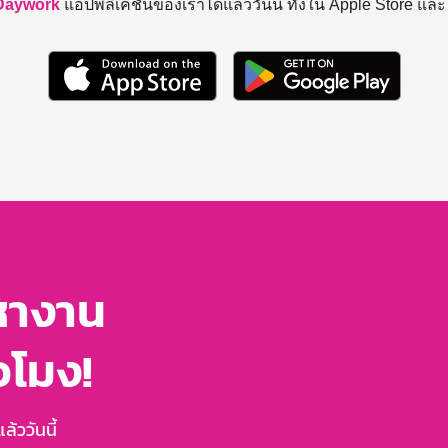
Daywork
แอปพลิเคชันของเราได้แล้ววันนี้ ทั้งใน Apple Store แล
หางาน
่วโมง!
้ววันนี้