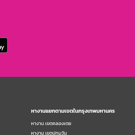
หางานแยกตามเขตในกรุงเทพมหานคร
หางาน เขตคลองเตย
หางาน เขตปทุมวัน