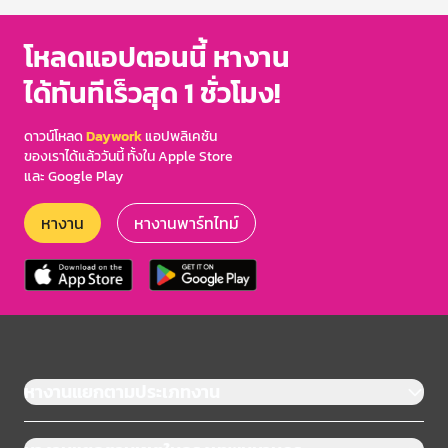
โหลดแอปตอนนี้ หางาน
ได้ทันทีเร็วสุด 1 ชั่วโมง!
ดาวน์โหลด
Daywork
แอปพลิเคชัน
ของเราได้แล้ววันนี้ ทั้งใน Apple Store
และ Google Play
หางาน
หางานพาร์ทไทม์
หางานแยกตามประเภทงาน