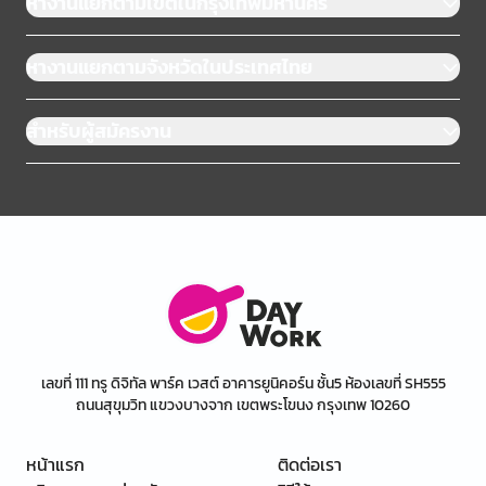
หางานแยกตามเขตในกรุงเทพมหานคร
หางานแยกตามจังหวัดในประเทศไทย
สำหรับผู้สมัครงาน
เลขที่ 111 ทรู ดิจิทัล พาร์ค เวสต์ อาคารยูนิคอร์น ชั้น5 ห้องเลขที่ SH555
ถนนสุขุมวิท แขวงบางจาก เขตพระโขนง กรุงเทพ 10260
หน้าแรก
ติดต่อเรา