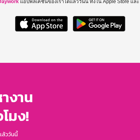
Daywork
แอปพลิเคชันของเราได้แล้ววันนี้ ทั้งใน Apple Store แล
หางาน
่วโมง!
้ววันนี้