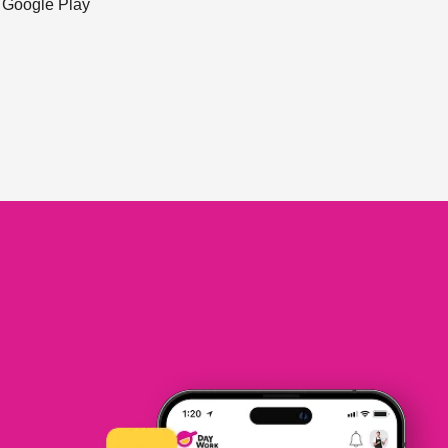
ะ Google Play