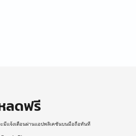
โหลดฟรี
 จะมีแจ้งเตือนผ่านแอปพลิเคชันบนมือถือทันที