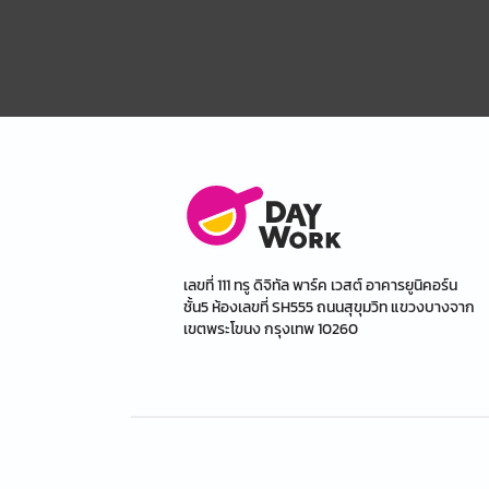
เลขที่ 111 ทรู ดิจิทัล พาร์ค เวสต์ อาคารยูนิคอร์น
ชั้น5 ห้องเลขที่ SH555 ถนนสุขุมวิท แขวงบางจาก
เขตพระโขนง กรุงเทพ 10260