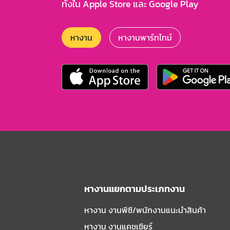
ทั้งใน Apple Store และ Google Play
หางาน
หางานพาร์ทไทม์
หางานแยกตามประเภทงาน
หางาน งานพีซี/พนักงานแนะนําสินค้า
หางาน งานแคชเชียร์