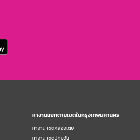
หางานแยกตามเขตในกรุงเทพมหานคร
หางาน เขตคลองเตย
หางาน เขตปทุมวัน