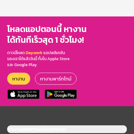
โหลดแอปตอนนี้ หางาน
ได้ทันทีเร็วสุด 1 ชั่วโมง!
ดาวน์โหลด
Daywork
แอปพลิเคชัน
ของเราได้แล้ววันนี้ ทั้งใน Apple Store
และ Google Play
หางาน
หางานพาร์ทไทม์
หางานแยกตามประเภทงาน