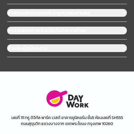
หางานแยกตามเขตในกรุงเทพมหานคร
หางานแยกตามจังหวัดในประเทศไทย
สำหรับผู้สมัครงาน
เลขที่ 111 ทรู ดิจิทัล พาร์ค เวสต์ อาคารยูนิคอร์น ชั้น5 ห้องเลขที่ SH555
ถนนสุขุมวิท แขวงบางจาก เขตพระโขนง กรุงเทพ 10260