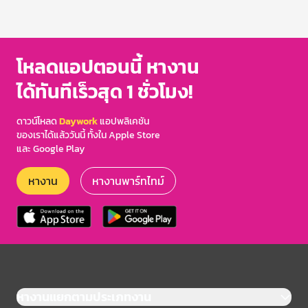
โหลดแอปตอนนี้ หางาน
ได้ทันทีเร็วสุด 1 ชั่วโมง!
ดาวน์โหลด
Daywork
แอปพลิเคชัน
ของเราได้แล้ววันนี้ ทั้งใน Apple Store
และ Google Play
หางาน
หางานพาร์ทไทม์
หางานแยกตามประเภทงาน