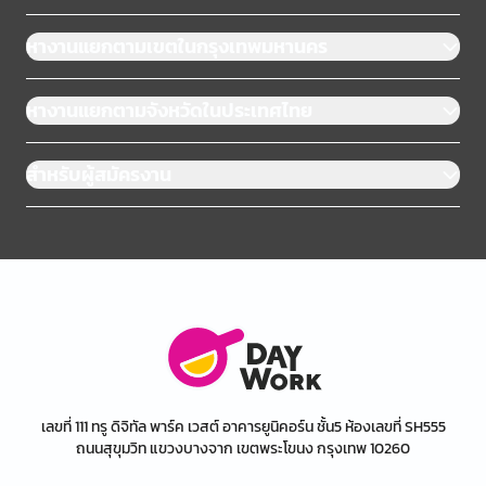
หางานแยกตามเขตในกรุงเทพมหานคร
หางานแยกตามจังหวัดในประเทศไทย
สำหรับผู้สมัครงาน
เลขที่ 111 ทรู ดิจิทัล พาร์ค เวสต์ อาคารยูนิคอร์น ชั้น5 ห้องเลขที่ SH555
ถนนสุขุมวิท แขวงบางจาก เขตพระโขนง กรุงเทพ 10260