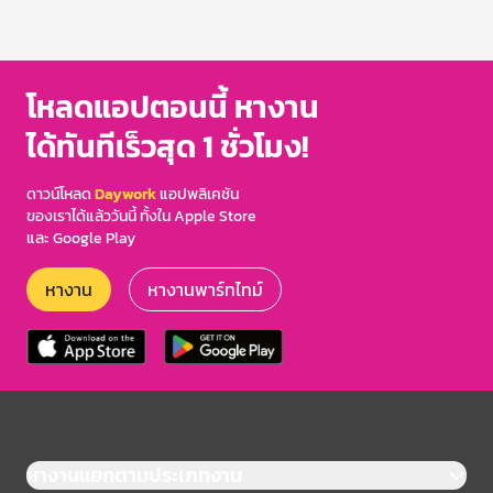
โหลดแอปตอนนี้ หางาน
ได้ทันทีเร็วสุด 1 ชั่วโมง!
ดาวน์โหลด
Daywork
แอปพลิเคชัน
ของเราได้แล้ววันนี้ ทั้งใน Apple Store
และ Google Play
หางาน
หางานพาร์ทไทม์
หางานแยกตามประเภทงาน