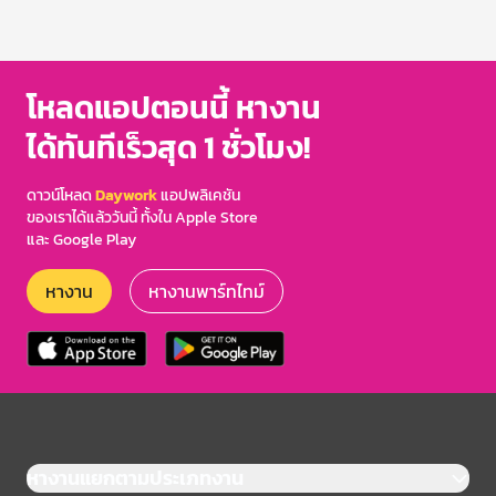
โหลดแอปตอนนี้ หางาน
ได้ทันทีเร็วสุด 1 ชั่วโมง!
ดาวน์โหลด
Daywork
แอปพลิเคชัน
ของเราได้แล้ววันนี้ ทั้งใน Apple Store
และ Google Play
หางาน
หางานพาร์ทไทม์
หางานแยกตามประเภทงาน