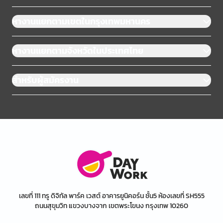
หางานแยกตามเขตในกรุงเทพมหานคร
หางานแยกตามจังหวัดในประเทศไทย
สำหรับผู้สมัครงาน
เลขที่ 111 ทรู ดิจิทัล พาร์ค เวสต์ อาคารยูนิคอร์น ชั้น5 ห้องเลขที่ SH555
ถนนสุขุมวิท แขวงบางจาก เขตพระโขนง กรุงเทพ 10260