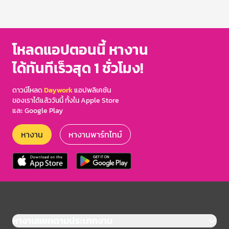
โหลดแอปตอนนี้ หางาน
ได้ทันทีเร็วสุด 1 ชั่วโมง!
ดาวน์โหลด
Daywork
แอปพลิเคชัน
ของเราได้แล้ววันนี้ ทั้งใน Apple Store
และ Google Play
หางาน
หางานพาร์ทไทม์
หางานแยกตามประเภทงาน