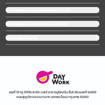
หางานแยกตามเขตในกรุงเทพมหานคร
หางานแยกตามจังหวัดในประเทศไทย
สำหรับผู้สมัครงาน
เลขที่ 111 ทรู ดิจิทัล พาร์ค เวสต์ อาคารยูนิคอร์น ชั้น5 ห้องเลขที่ SH555
ถนนสุขุมวิท แขวงบางจาก เขตพระโขนง กรุงเทพ 10260