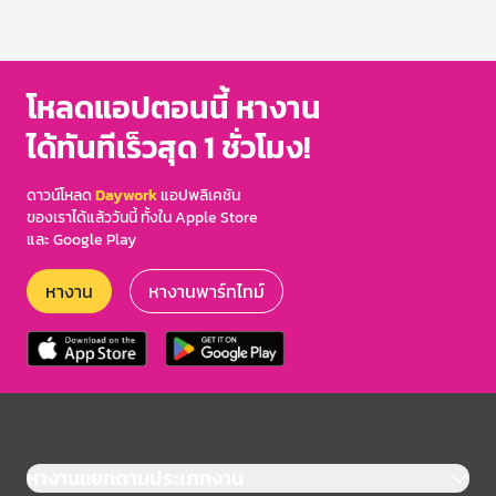
โหลดแอปตอนนี้ หางาน
ได้ทันทีเร็วสุด 1 ชั่วโมง!
ดาวน์โหลด
Daywork
แอปพลิเคชัน
ของเราได้แล้ววันนี้ ทั้งใน Apple Store
และ Google Play
หางาน
หางานพาร์ทไทม์
หางานแยกตามประเภทงาน