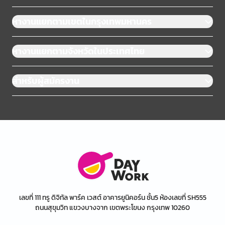
หางานแยกตามเขตในกรุงเทพมหานคร
หางานแยกตามจังหวัดในประเทศไทย
สำหรับผู้สมัครงาน
เลขที่ 111 ทรู ดิจิทัล พาร์ค เวสต์ อาคารยูนิคอร์น ชั้น5 ห้องเลขที่ SH555
ถนนสุขุมวิท แขวงบางจาก เขตพระโขนง กรุงเทพ 10260