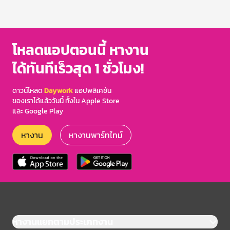
โหลดแอปตอนนี้ หางาน
ได้ทันทีเร็วสุด 1 ชั่วโมง!
ดาวน์โหลด
Daywork
แอปพลิเคชัน
ของเราได้แล้ววันนี้ ทั้งใน Apple Store
และ Google Play
หางาน
หางานพาร์ทไทม์
หางานแยกตามประเภทงาน