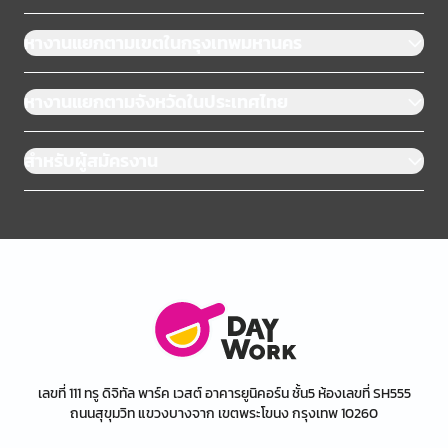
หางานแยกตามเขตในกรุงเทพมหานคร
หางานแยกตามจังหวัดในประเทศไทย
สำหรับผู้สมัครงาน
เลขที่ 111 ทรู ดิจิทัล พาร์ค เวสต์ อาคารยูนิคอร์น ชั้น5 ห้องเลขที่ SH555
ถนนสุขุมวิท แขวงบางจาก เขตพระโขนง กรุงเทพ 10260