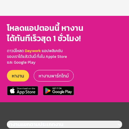
โหลดแอปตอนนี้ หางาน
ได้ทันทีเร็วสุด 1 ชั่วโมง!
ดาวน์โหลด
Daywork
แอปพลิเคชัน
ของเราได้แล้ววันนี้ ทั้งใน Apple Store
และ Google Play
หางาน
หางานพาร์ทไทม์
หางานแยกตามประเภทงาน