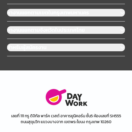
หางานแยกตามเขตในกรุงเทพมหานคร
หางานแยกตามจังหวัดในประเทศไทย
สำหรับผู้สมัครงาน
เลขที่ 111 ทรู ดิจิทัล พาร์ค เวสต์ อาคารยูนิคอร์น ชั้น5 ห้องเลขที่ SH555
ถนนสุขุมวิท แขวงบางจาก เขตพระโขนง กรุงเทพ 10260