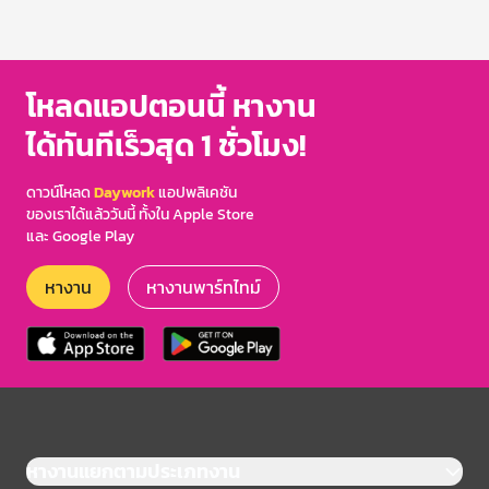
โหลดแอปตอนนี้ หางาน
ได้ทันทีเร็วสุด 1 ชั่วโมง!
ดาวน์โหลด
Daywork
แอปพลิเคชัน
ของเราได้แล้ววันนี้ ทั้งใน Apple Store
และ Google Play
หางาน
หางานพาร์ทไทม์
หางานแยกตามประเภทงาน