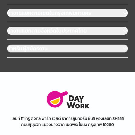
หางานแยกตามเขตในกรุงเทพมหานคร
หางานแยกตามจังหวัดในประเทศไทย
สำหรับผู้สมัครงาน
เลขที่ 111 ทรู ดิจิทัล พาร์ค เวสต์ อาคารยูนิคอร์น ชั้น5 ห้องเลขที่ SH555
ถนนสุขุมวิท แขวงบางจาก เขตพระโขนง กรุงเทพ 10260