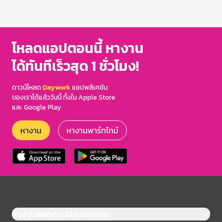
โหลดแอปตอนนี้ หางาน
ได้ทันทีเร็วสุด 1 ชั่วโมง!
ดาวน์โหลด
Daywork
แอปพลิเคชัน
ของเราได้แล้ววันนี้ ทั้งใน Apple Store
และ Google Play
หางาน
หางานพาร์ทไทม์
หางานแยกตามประเภทงาน