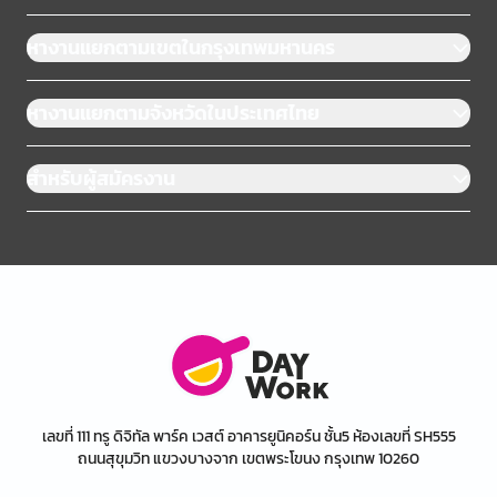
หางานแยกตามเขตในกรุงเทพมหานคร
หางานแยกตามจังหวัดในประเทศไทย
สำหรับผู้สมัครงาน
เลขที่ 111 ทรู ดิจิทัล พาร์ค เวสต์ อาคารยูนิคอร์น ชั้น5 ห้องเลขที่ SH555
ถนนสุขุมวิท แขวงบางจาก เขตพระโขนง กรุงเทพ 10260