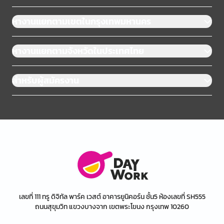
หางานแยกตามเขตในกรุงเทพมหานคร
หางานแยกตามจังหวัดในประเทศไทย
สำหรับผู้สมัครงาน
เลขที่ 111 ทรู ดิจิทัล พาร์ค เวสต์ อาคารยูนิคอร์น ชั้น5 ห้องเลขที่ SH555
ถนนสุขุมวิท แขวงบางจาก เขตพระโขนง กรุงเทพ 10260