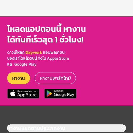
โหลดแอปตอนนี้ หางาน
ได้ทันทีเร็วสุด 1 ชั่วโมง!
ดาวน์โหลด
Daywork
แอปพลิเคชัน
ของเราได้แล้ววันนี้ ทั้งใน Apple Store
และ Google Play
หางาน
หางานพาร์ทไทม์
หางานแยกตามประเภทงาน