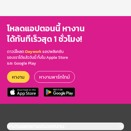
โหลดแอปตอนนี้ หางาน
ได้ทันทีเร็วสุด 1 ชั่วโมง!
ดาวน์โหลด
Daywork
แอปพลิเคชัน
ของเราได้แล้ววันนี้ ทั้งใน Apple Store
และ Google Play
หางาน
หางานพาร์ทไทม์
หางานแยกตามประเภทงาน