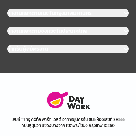
หางานแยกตามเขตในกรุงเทพมหานคร
หางานแยกตามจังหวัดในประเทศไทย
สำหรับผู้สมัครงาน
เลขที่ 111 ทรู ดิจิทัล พาร์ค เวสต์ อาคารยูนิคอร์น ชั้น5 ห้องเลขที่ SH555
ถนนสุขุมวิท แขวงบางจาก เขตพระโขนง กรุงเทพ 10260