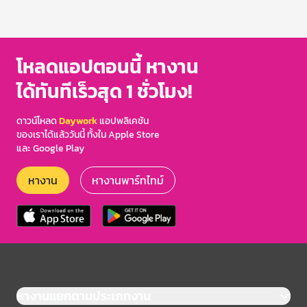
โหลดแอปตอนนี้ หางาน
ได้ทันทีเร็วสุด 1 ชั่วโมง!
ดาวน์โหลด
Daywork
แอปพลิเคชัน
ของเราได้แล้ววันนี้ ทั้งใน Apple Store
และ Google Play
หางาน
หางานพาร์ทไทม์
หางานแยกตามประเภทงาน