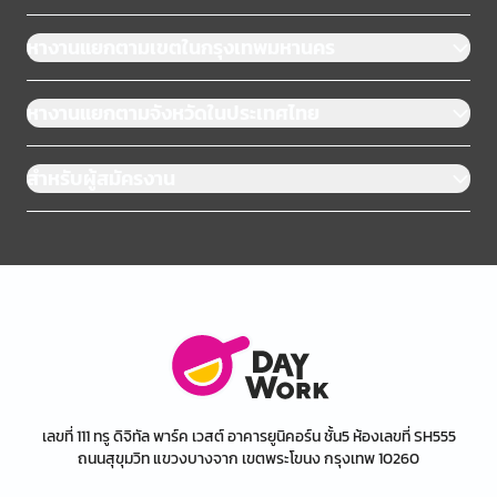
หางานแยกตามเขตในกรุงเทพมหานคร
หางานแยกตามจังหวัดในประเทศไทย
สำหรับผู้สมัครงาน
เลขที่ 111 ทรู ดิจิทัล พาร์ค เวสต์ อาคารยูนิคอร์น ชั้น5 ห้องเลขที่ SH555
ถนนสุขุมวิท แขวงบางจาก เขตพระโขนง กรุงเทพ 10260