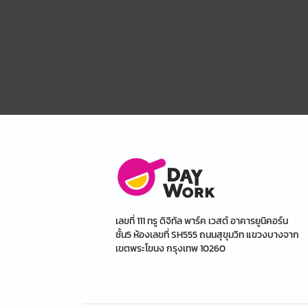
เลขที่ 111 ทรู ดิจิทัล พาร์ค เวสต์ อาคารยูนิคอร์น
ชั้น5 ห้องเลขที่ SH555 ถนนสุขุมวิท แขวงบางจาก
เขตพระโขนง กรุงเทพ 10260