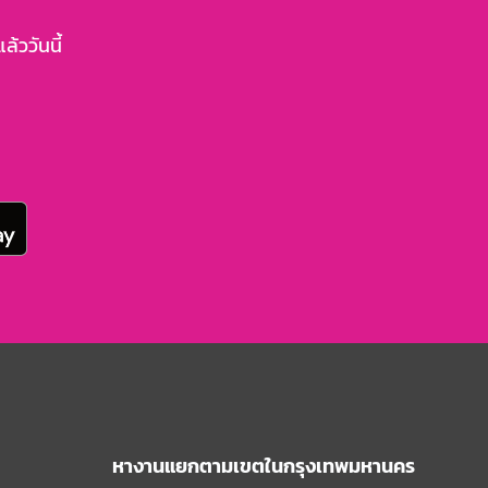
้ววันนี้
หางานแยกตามเขตในกรุงเทพมหานคร