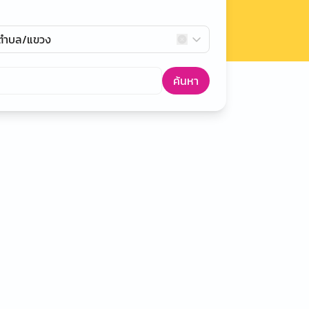
กตำบล/แขวง
ค้นหา