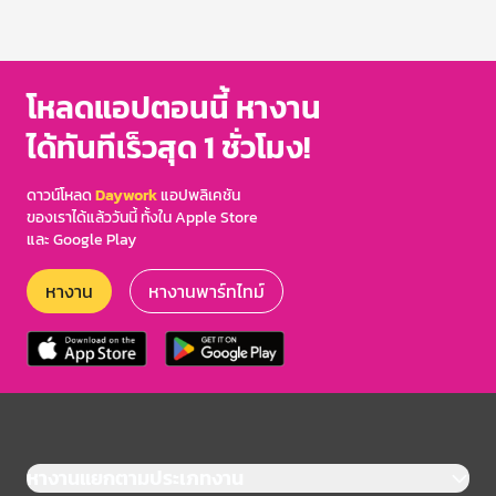
โหลดแอปตอนนี้ หางาน
ได้ทันทีเร็วสุด 1 ชั่วโมง!
ดาวน์โหลด
Daywork
แอปพลิเคชัน
ของเราได้แล้ววันนี้ ทั้งใน Apple Store
และ Google Play
หางาน
หางานพาร์ทไทม์
หางานแยกตามประเภทงาน