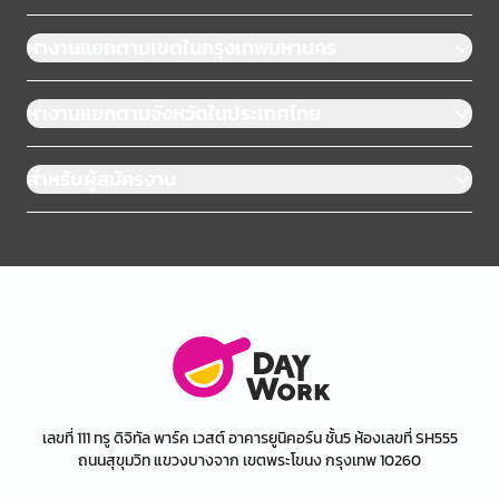
หางานแยกตามเขตในกรุงเทพมหานคร
หางานแยกตามจังหวัดในประเทศไทย
สำหรับผู้สมัครงาน
เลขที่ 111 ทรู ดิจิทัล พาร์ค เวสต์ อาคารยูนิคอร์น ชั้น5 ห้องเลขที่ SH555
ถนนสุขุมวิท แขวงบางจาก เขตพระโขนง กรุงเทพ 10260