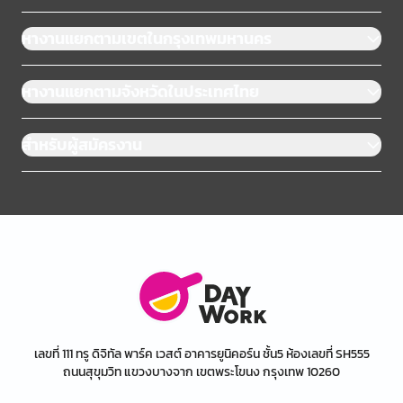
หางานแยกตามเขตในกรุงเทพมหานคร
หางานแยกตามจังหวัดในประเทศไทย
สำหรับผู้สมัครงาน
เลขที่ 111 ทรู ดิจิทัล พาร์ค เวสต์ อาคารยูนิคอร์น ชั้น5 ห้องเลขที่ SH555
ถนนสุขุมวิท แขวงบางจาก เขตพระโขนง กรุงเทพ 10260