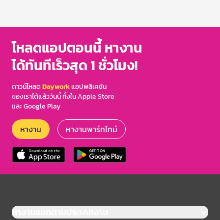
โหลดแอปตอนนี้ หางาน
ได้ทันทีเร็วสุด 1 ชั่วโมง!
ดาวน์โหลด
Daywork
แอปพลิเคชัน
ของเราได้แล้ววันนี้ ทั้งใน Apple Store
และ Google Play
หางาน
หางานพาร์ทไทม์
หางานแยกตามประเภทงาน