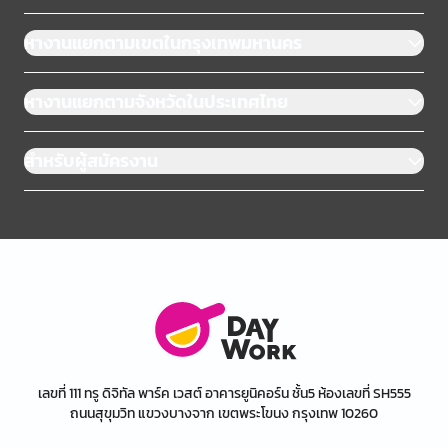
หางานแยกตามเขตในกรุงเทพมหานคร
หางานแยกตามจังหวัดในประเทศไทย
สำหรับผู้สมัครงาน
เลขที่ 111 ทรู ดิจิทัล พาร์ค เวสต์ อาคารยูนิคอร์น ชั้น5 ห้องเลขที่ SH555
ถนนสุขุมวิท แขวงบางจาก เขตพระโขนง กรุงเทพ 10260