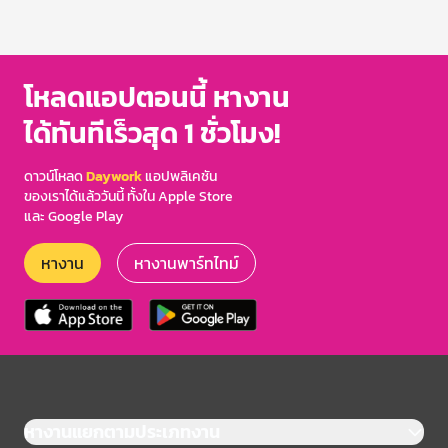
โหลดแอปตอนนี้ หางาน
ได้ทันทีเร็วสุด 1 ชั่วโมง!
ดาวน์โหลด
Daywork
แอปพลิเคชัน
ของเราได้แล้ววันนี้ ทั้งใน Apple Store
และ Google Play
หางาน
หางานพาร์ทไทม์
หางานแยกตามประเภทงาน