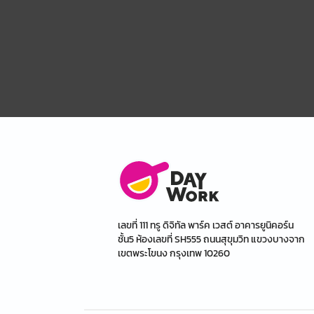
เลขที่ 111 ทรู ดิจิทัล พาร์ค เวสต์ อาคารยูนิคอร์น
ชั้น5 ห้องเลขที่ SH555 ถนนสุขุมวิท แขวงบางจาก
เขตพระโขนง กรุงเทพ 10260