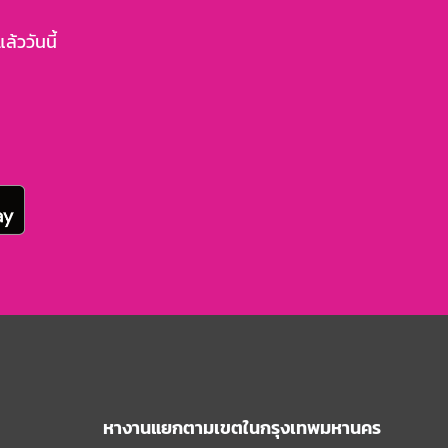
้ววันนี้
หางานแยกตามเขตในกรุงเทพมหานคร