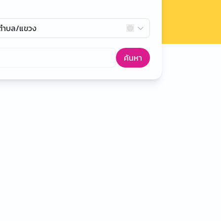
กตำบล/แขวง
ค้นหา