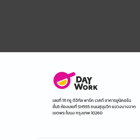
เลขที่ 111 ทรู ดิจิทัล พาร์ค เวสต์ อาคารยูนิคอร์น
ชั้น5 ห้องเลขที่ SH555 ถนนสุขุมวิท แขวงบางจาก
เขตพระโขนง กรุงเทพ 10260