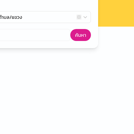
กตำบล/แขวง
ค้นหา