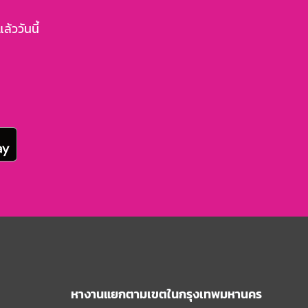
้ววันนี้
หางานแยกตามเขตในกรุงเทพมหานคร