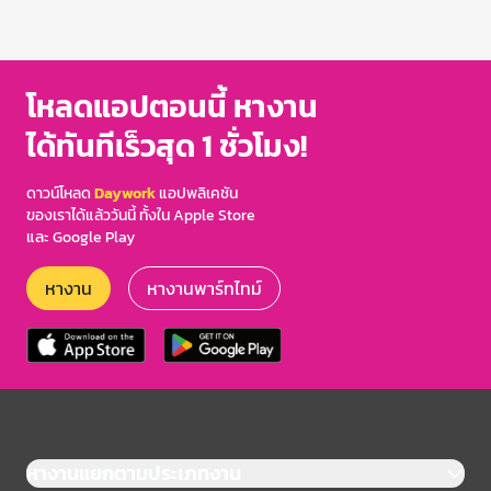
โหลดแอปตอนนี้ หางาน
ได้ทันทีเร็วสุด 1 ชั่วโมง!
ดาวน์โหลด
Daywork
แอปพลิเคชัน
ของเราได้แล้ววันนี้ ทั้งใน Apple Store
และ Google Play
หางาน
หางานพาร์ทไทม์
หางานแยกตามประเภทงาน