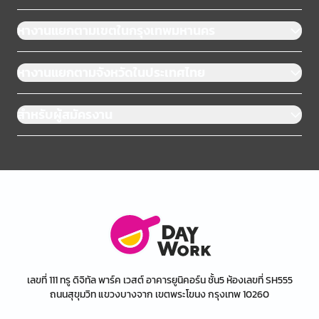
หางานแยกตามเขตในกรุงเทพมหานคร
หางานแยกตามจังหวัดในประเทศไทย
สำหรับผู้สมัครงาน
เลขที่ 111 ทรู ดิจิทัล พาร์ค เวสต์ อาคารยูนิคอร์น ชั้น5 ห้องเลขที่ SH555
ถนนสุขุมวิท แขวงบางจาก เขตพระโขนง กรุงเทพ 10260