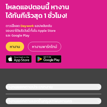
โหลดแอปตอนนี้ หางาน
ได้ทันทีเร็วสุด 1 ชั่วโมง!
ดาวน์โหลด
Daywork
แอปพลิเคชัน
ของเราได้แล้ววันนี้ ทั้งใน Apple Store
และ Google Play
หางาน
หางานพาร์ทไทม์
หางานแยกตามประเภทงาน
หางานแยกตามเขตในกรุงเทพมหานคร