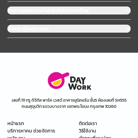
หางานแยกตามจังหวัดในประเทศไทย
สำหรับผู้สมัครงาน
เลขที่ 111 ทรู ดิจิทัล พาร์ค เวสต์ อาคารยูนิคอร์น ชั้น5 ห้องเลขที่ SH555
ถนนสุขุมวิท แขวงบางจาก เขตพระโขนง กรุงเทพ 10260
หน้าแรก
ติดต่อเรา
บริการหาคน ช่วยจัดการ
วิธีใช้งาน
พนักงาน
คำถามที่พบบ่อย