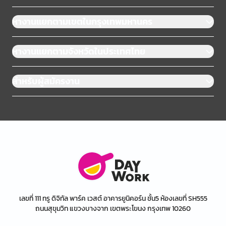
หางานแยกตามเขตในกรุงเทพมหานคร
หางานแยกตามจังหวัดในประเทศไทย
สำหรับผู้สมัครงาน
เลขที่ 111 ทรู ดิจิทัล พาร์ค เวสต์ อาคารยูนิคอร์น ชั้น5 ห้องเลขที่ SH555
ถนนสุขุมวิท แขวงบางจาก เขตพระโขนง กรุงเทพ 10260