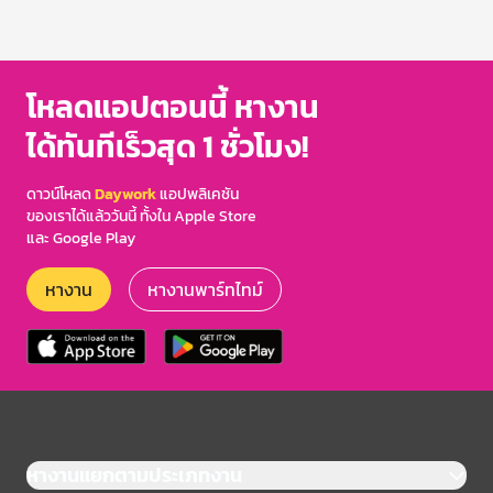
โหลดแอปตอนนี้ หางาน
ได้ทันทีเร็วสุด 1 ชั่วโมง!
ดาวน์โหลด
Daywork
แอปพลิเคชัน
ของเราได้แล้ววันนี้ ทั้งใน Apple Store
และ Google Play
หางาน
หางานพาร์ทไทม์
หางานแยกตามประเภทงาน