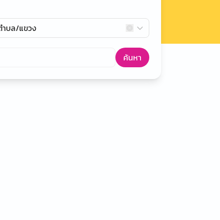
กตำบล/แขวง
ค้นหา