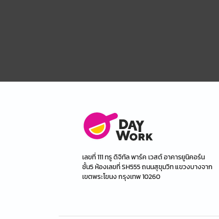
เลขที่ 111 ทรู ดิจิทัล พาร์ค เวสต์ อาคารยูนิคอร์น
ชั้น5 ห้องเลขที่ SH555 ถนนสุขุมวิท แขวงบางจาก
เขตพระโขนง กรุงเทพ 10260