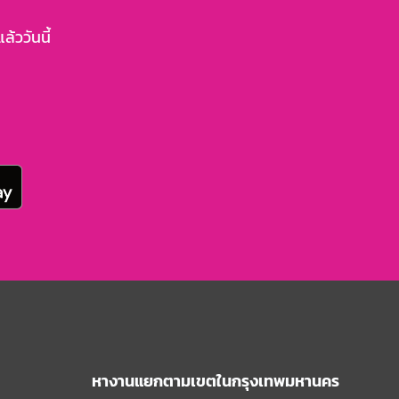
้ววันนี้
หางานแยกตามเขตในกรุงเทพมหานคร