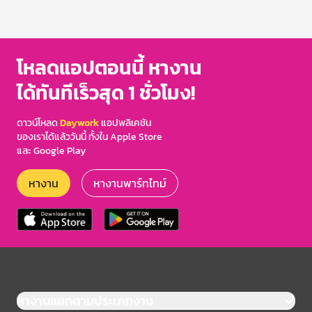
โหลดแอปตอนนี้ หางาน
ได้ทันทีเร็วสุด 1 ชั่วโมง!
ดาวน์โหลด
Daywork
แอปพลิเคชัน
ของเราได้แล้ววันนี้ ทั้งใน Apple Store
และ Google Play
หางาน
หางานพาร์ทไทม์
หางานแยกตามประเภทงาน