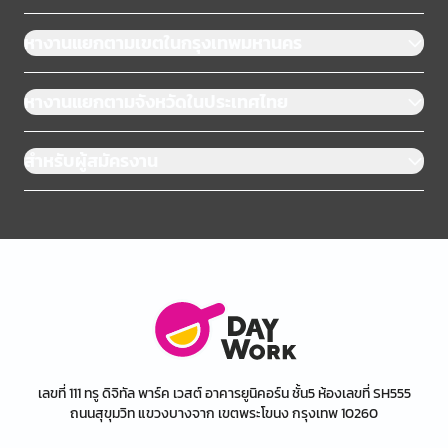
หางานแยกตามเขตในกรุงเทพมหานคร
หางานแยกตามจังหวัดในประเทศไทย
สำหรับผู้สมัครงาน
เลขที่ 111 ทรู ดิจิทัล พาร์ค เวสต์ อาคารยูนิคอร์น ชั้น5 ห้องเลขที่ SH555
ถนนสุขุมวิท แขวงบางจาก เขตพระโขนง กรุงเทพ 10260