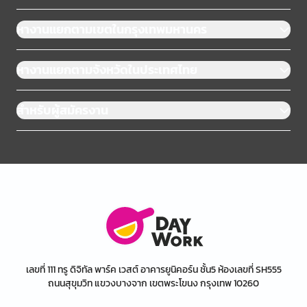
หางานแยกตามเขตในกรุงเทพมหานคร
หางานแยกตามจังหวัดในประเทศไทย
สำหรับผู้สมัครงาน
เลขที่ 111 ทรู ดิจิทัล พาร์ค เวสต์ อาคารยูนิคอร์น ชั้น5 ห้องเลขที่ SH555
ถนนสุขุมวิท แขวงบางจาก เขตพระโขนง กรุงเทพ 10260