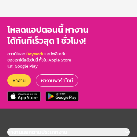
โหลดแอปตอนนี้ หางาน
ได้ทันทีเร็วสุด 1 ชั่วโมง!
ดาวน์โหลด
Daywork
แอปพลิเคชัน
ของเราได้แล้ววันนี้ ทั้งใน Apple Store
และ Google Play
หางาน
หางานพาร์ทไทม์
หางานแยกตามประเภทงาน