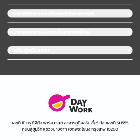
หางานแยกตามเขตในกรุงเทพมหานคร
หางานแยกตามจังหวัดในประเทศไทย
สำหรับผู้สมัครงาน
เลขที่ 111 ทรู ดิจิทัล พาร์ค เวสต์ อาคารยูนิคอร์น ชั้น5 ห้องเลขที่ SH555
ถนนสุขุมวิท แขวงบางจาก เขตพระโขนง กรุงเทพ 10260