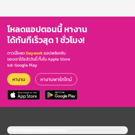
โหลดแอปตอนนี้ หางาน
ได้ทันทีเร็วสุด 1 ชั่วโมง!
ดาวน์โหลด
Daywork
แอปพลิเคชัน
ของเราได้แล้ววันนี้ ทั้งใน Apple Store
และ Google Play
หางาน
หางานพาร์ทไทม์
หางานแยกตามประเภทงาน