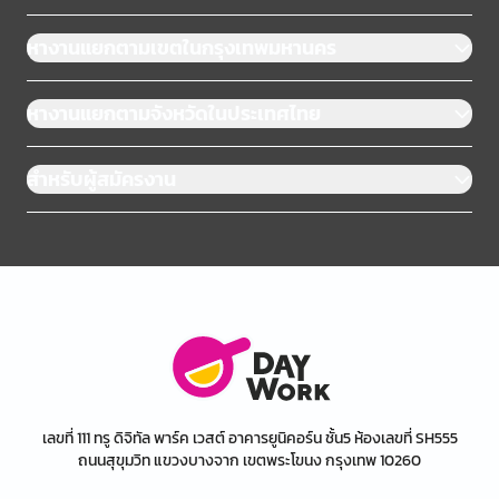
หางานแยกตามเขตในกรุงเทพมหานคร
หางานแยกตามจังหวัดในประเทศไทย
สำหรับผู้สมัครงาน
เลขที่ 111 ทรู ดิจิทัล พาร์ค เวสต์ อาคารยูนิคอร์น ชั้น5 ห้องเลขที่ SH555
ถนนสุขุมวิท แขวงบางจาก เขตพระโขนง กรุงเทพ 10260