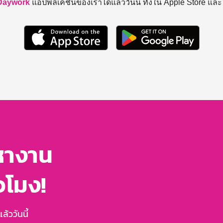
Daywork
แอปพลิเคชันของเราได้แล้ววันนี้ ทั้งใน Apple Store แล
หางาน
่วโมง!
้ววันนี้