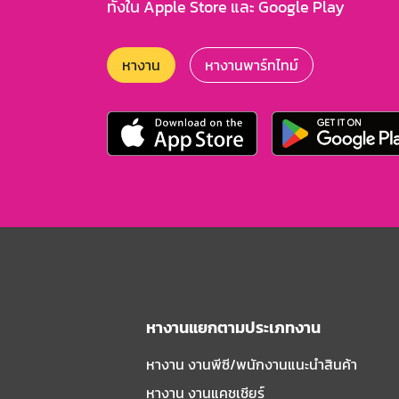
ทั้งใน Apple Store และ Google Play
หางาน
หางานพาร์ทไทม์
หางานแยกตามประเภทงาน
หางาน งานพีซี/พนักงานแนะนําสินค้า
หางาน งานแคชเชียร์