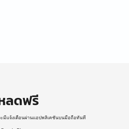
โหลดฟรี
 จะมีแจ้งเตือนผ่านแอปพลิเคชันบนมือถือทันที