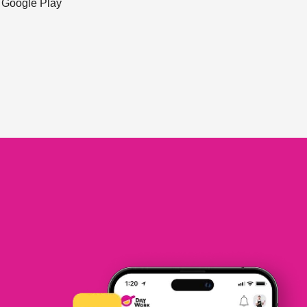
ะ Google Play