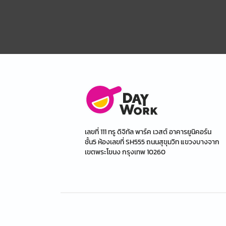
เลขที่ 111 ทรู ดิจิทัล พาร์ค เวสต์ อาคารยูนิคอร์น
ชั้น5 ห้องเลขที่ SH555 ถนนสุขุมวิท แขวงบางจาก
เขตพระโขนง กรุงเทพ 10260