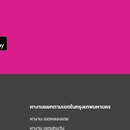
หางานแยกตามเขตในกรุงเทพมหานคร
หางาน เขตคลองเตย
หางาน เขตปทุมวัน