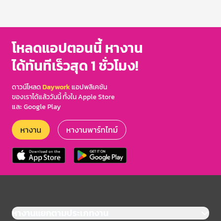
โหลดแอปตอนนี้ หางาน
ได้ทันทีเร็วสุด 1 ชั่วโมง!
ดาวน์โหลด
Daywork
แอปพลิเคชัน
ของเราได้แล้ววันนี้ ทั้งใน Apple Store
และ Google Play
หางาน
หางานพาร์ทไทม์
หางานแยกตามประเภทงาน