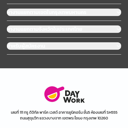
หางานแยกตามเขตในกรุงเทพมหานคร
หางานแยกตามจังหวัดในประเทศไทย
สำหรับผู้สมัครงาน
เลขที่ 111 ทรู ดิจิทัล พาร์ค เวสต์ อาคารยูนิคอร์น ชั้น5 ห้องเลขที่ SH555
ถนนสุขุมวิท แขวงบางจาก เขตพระโขนง กรุงเทพ 10260