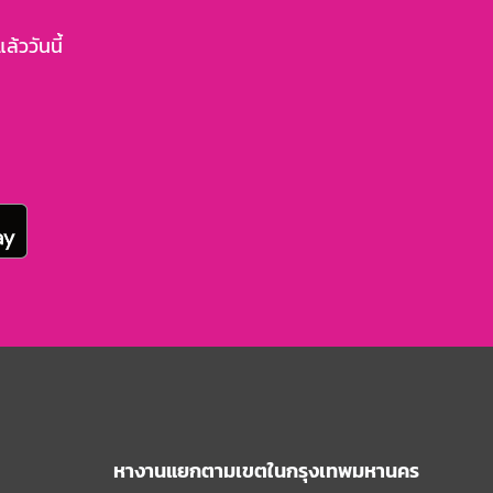
้ววันนี้
หางานแยกตามเขตในกรุงเทพมหานคร