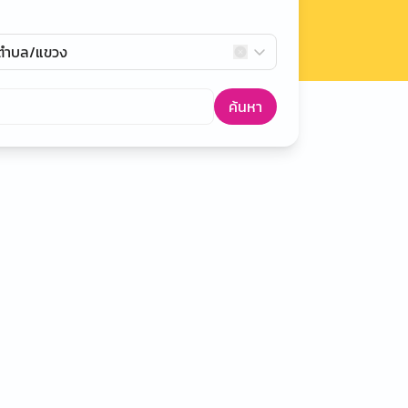
กตำบล/แขวง
ค้นหา