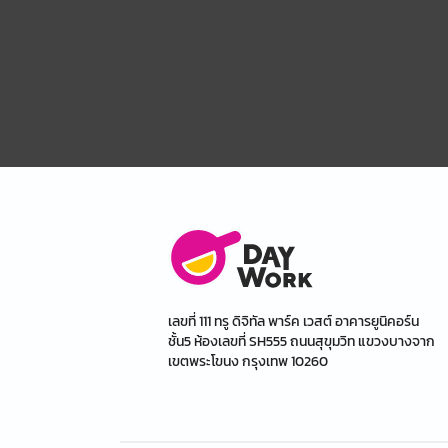
เลขที่ 111 ทรู ดิจิทัล พาร์ค เวสต์ อาคารยูนิคอร์น
ชั้น5 ห้องเลขที่ SH555 ถนนสุขุมวิท แขวงบางจาก
เขตพระโขนง กรุงเทพ 10260