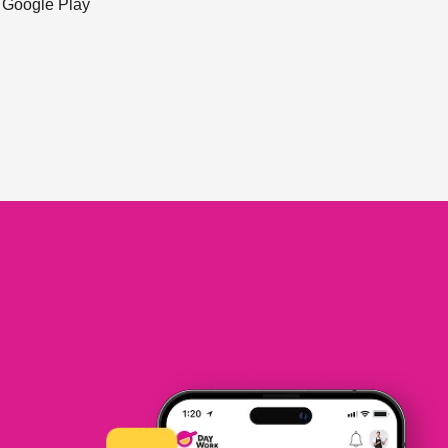
ะ Google Play