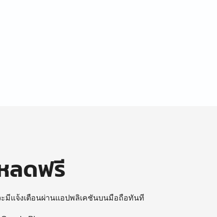
โหลดฟรี
 จะมีแจ้งเตือนผ่านแอปพลิเคชันบนมือถือทันที