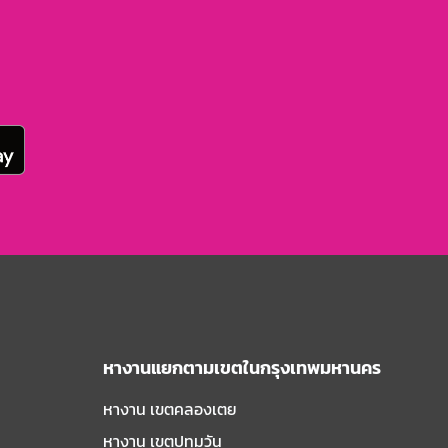
หางานแยกตามเขตในกรุงเทพมหานคร
หางาน เขตคลองเตย
หางาน เขตปทุมวัน