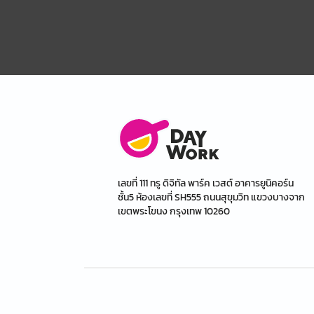
เลขที่ 111 ทรู ดิจิทัล พาร์ค เวสต์ อาคารยูนิคอร์น
ชั้น5 ห้องเลขที่ SH555 ถนนสุขุมวิท แขวงบางจาก
เขตพระโขนง กรุงเทพ 10260