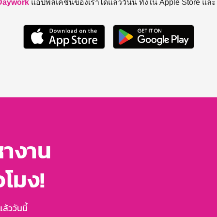
Daywork
แอปพลิเคชันของเราได้แล้ววันนี้ ทั้งใน Apple Store แล
หางาน
่วโมง!
้ววันนี้