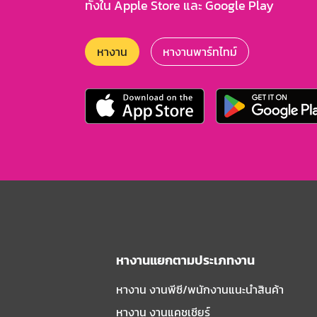
ทั้งใน Apple Store และ Google Play
หางาน
หางานพาร์ทไทม์
หางานแยกตามประเภทงาน
หางาน งานพีซี/พนักงานแนะนําสินค้า
หางาน งานแคชเชียร์