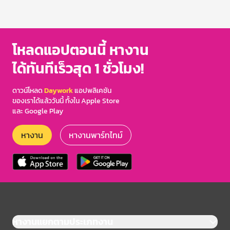
โหลดแอปตอนนี้ หางาน
ได้ทันทีเร็วสุด 1 ชั่วโมง!
ดาวน์โหลด
Daywork
แอปพลิเคชัน
ของเราได้แล้ววันนี้ ทั้งใน Apple Store
และ Google Play
หางาน
หางานพาร์ทไทม์
หางานแยกตามประเภทงาน