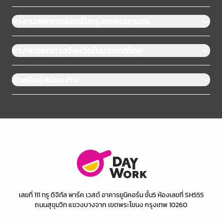
หางานแยกตามเขตในกรุงเทพมหานคร
หางานแยกตามจังหวัดในประเทศไทย
สำหรับผู้สมัครงาน
เลขที่ 111 ทรู ดิจิทัล พาร์ค เวสต์ อาคารยูนิคอร์น ชั้น5 ห้องเลขที่ SH555
ถนนสุขุมวิท แขวงบางจาก เขตพระโขนง กรุงเทพ 10260