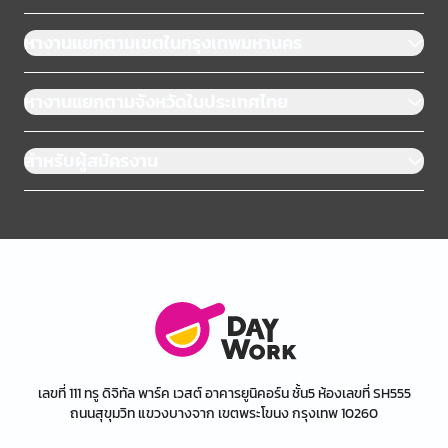
หางานแยกตามเขตในกรุงเทพมหานคร
หางานแยกตามจังหวัดในประเทศไทย
สำหรับผู้สมัครงาน
เลขที่ 111 ทรู ดิจิทัล พาร์ค เวสต์ อาคารยูนิคอร์น ชั้น5 ห้องเลขที่ SH555
ถนนสุขุมวิท แขวงบางจาก เขตพระโขนง กรุงเทพ 10260